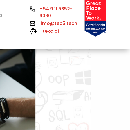
+54 9 11 5352-
6030
O
info@tec5.tech
teka.ai