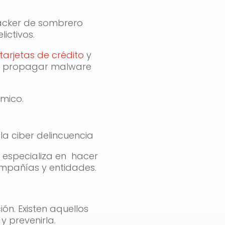
 hacker de sombrero
ictivos.
arjetas de crédito
y
o a propagar malware
ómico.
a ciber delincuencia
 especializa en hacer
mpañías y entidades.
ión. Existen aquellos
y prevenirla.