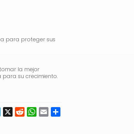
ia para proteger sus
tomar la mejor
 para su crecimiento.
edIn
astodon
Telegram
X
Reddit
WhatsApp
Email
Compartir