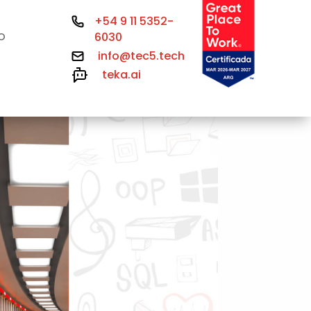
+54 9 11 5352-
6030
O
info@tec5.tech
teka.ai