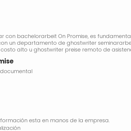
ar con
bachelorarbeit
On Promise, es fundamental
on un departamento de
ghostwriter seminararbe
 costo alto u
ghostwriter preise
remoto de asistenc
mise
n documental
información esta en manos de la empresa.
lización