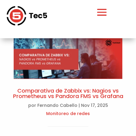
Comparativa de Zabbix vs: Nagios vs
Prometheus vs Pandora FMS vs Grafana
por
Fernando Cabello
|
Nov 17, 2025
Monitoreo de redes