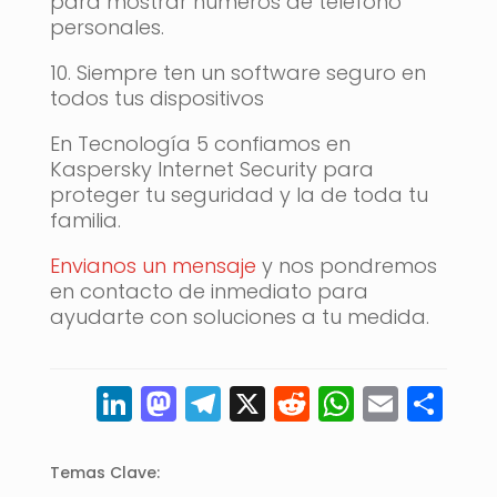
para mostrar números de teléfono
personales.
10. Siempre ten un software seguro en
todos tus dispositivos
En Tecnología 5 confiamos en
Kaspersky Internet Security para
proteger tu seguridad y la de toda tu
familia.
Envianos un mensaje
y nos pondremos
en contacto de inmediato para
ayudarte con soluciones a tu medida.
LinkedIn
Mastodon
Telegram
X
Reddit
WhatsA
Email
Co
Temas Clave: