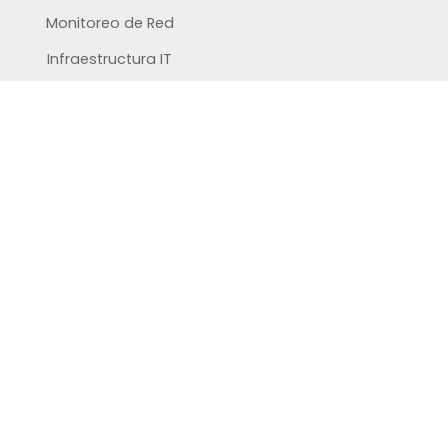
Monitoreo de Red
Infraestructura IT
Soporte IT
Staff Augmentation
Software Factory
Escribinos
.
Te responderemos
en menos de 15 minutos.
+54 9 11 5352 6030
info@tec5.tech