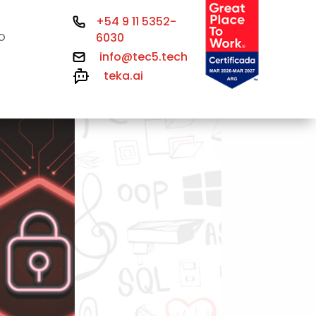
+54 9 11 5352-
6030
O
info@tec5.tech
teka.ai