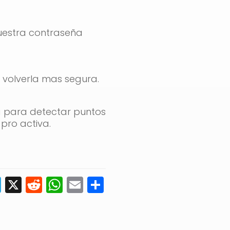
uestra contraseña
 volverla mas segura.
a para detectar puntos
pro activa.
edIn
astodon
Telegram
X
Reddit
WhatsApp
Email
Compartir