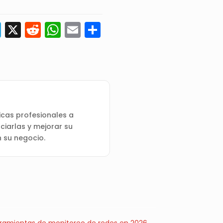
edIn
astodon
Telegram
X
Reddit
WhatsApp
Email
Compartir
cas profesionales a
ciarlas y mejorar su
n su negocio.