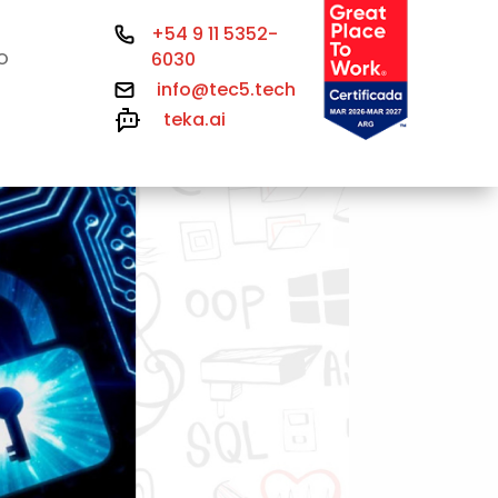
+54 9 11 5352-
6030
O
info@tec5.tech
teka.ai