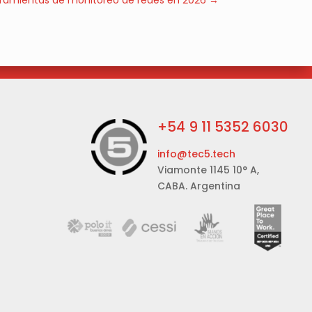
rramientas de monitoreo de redes en 2026
→
+54 9 11 5352 6030
info@tec5.tech
Viamonte 1145 10° A,
CABA. Argentina