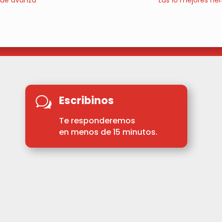
 que avanza
Las 10 mejores he
Escribinos
w
Te responderemos
en menos de 15 minutos.