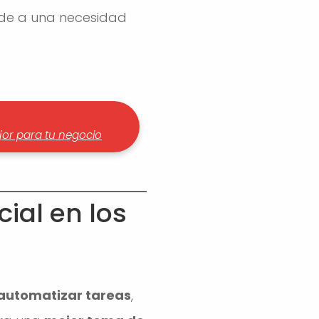
nde a una necesidad
ejor para tu negocio
cial en los
automatizar tareas
,