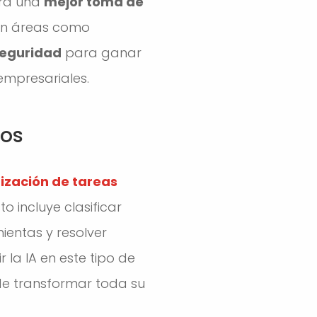
para una
mejor toma de
 en áreas como
seguridad
para ganar
 empresariales.
vos
zación de tareas
 incluye clasificar
ientas y resolver
la IA en este tipo de
de transformar toda su