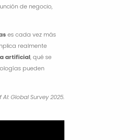
unción de negocio,
sas
es cada vez más
implica realmente
 artificial
, qué se
nologías pueden
of AI: Global Survey 2025.