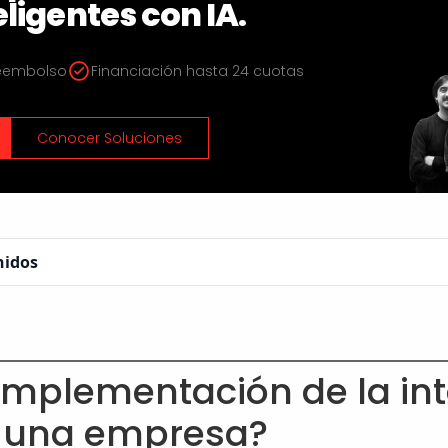
eligentes con IA.
Reembolso
Financiación hasta 24 cuotas
Conocer Soluciones
nidos
implementación de la int
en una empresa?