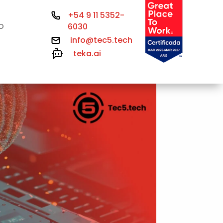
+54 9 11 5352-
6030
O
info@tec5.tech
teka.ai