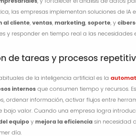
mpresariales
, y fortalecer el análisis de datos 
ctica, las empresas implementan soluciones de IA
 al cliente
,
ventas
,
marketing
,
soporte
, y
ciber
rores y responder en tiempo real a las necesidades
 de tareas y procesos repetiti
ituales de la inteligencia artificial es la
automati
esos internos
que consumen tiempo y recursos. Esto
, ordenar información, activar flujos entre herram
 bajo valor. Cuando una empresa logra introducir 
del equipo
y
mejora la eficiencia
sin necesidad 
mer día.