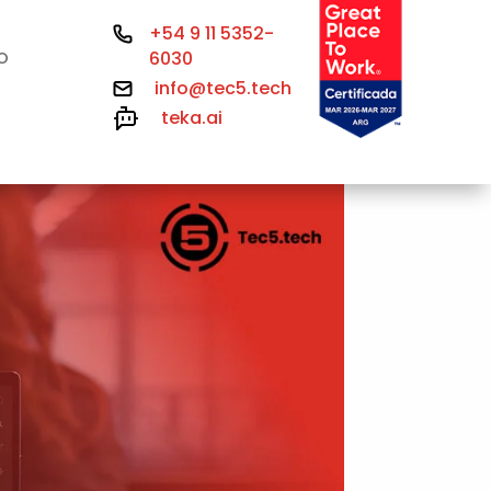
+54 9 11 5352-
6030
O
info@tec5.tech
teka.ai