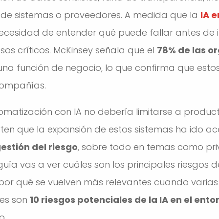
de sistemas o proveedores. A medida que la
IA 
cesidad de entender qué puede fallar antes de i
os críticos. McKinsey señala que el
78% de las o
na función de negocio, lo que confirma que esto
compañías.
omatización con IA no debería limitarse a produc
erten que la expansión de estos sistemas ha ido
estión del riesgo
, sobre todo en temas como pri
uía vas a ver cuáles son los principales riesgos de
, por qué se vuelven más relevantes cuando varia
les son
10 riesgos potenciales de la IA en el ent
o