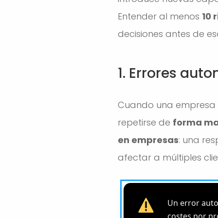
Entender al menos
10 
decisiones antes de esc
1. Errores aut
Cuando una empresa au
repetirse de
forma ma
en empresas
: una re
afectar a múltiples cli
Un error auto
costes por p