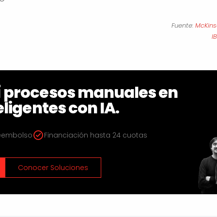
Fuente:
McKins
I
í procesos manuales en
eligentes con IA.
Reembolso
Financiación hasta 24 cuotas
Conocer Soluciones