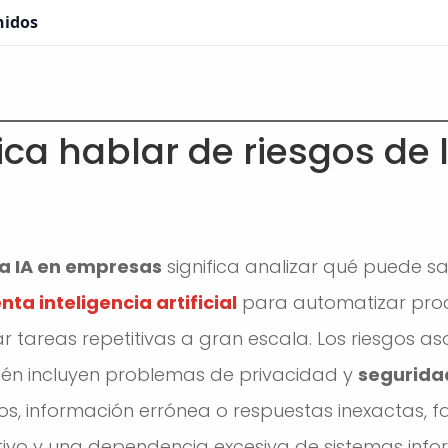
nidos
ica hablar de riesgos de 
la IA en empresas
significa analizar qué puede s
a inteligencia artificial
para automatizar proc
r tareas repetitivas a gran escala. Los riesgos as
ién incluyen problemas de privacidad y
seguridad
s, información errónea o respuestas inexactas, f
ivo y una dependencia excesiva de sistemas info