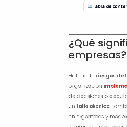
Tabla de conte
¿Qué signif
empresas?
Hablar de
riesgos de 
organización
i
mplement
de decisiones o ejecuta
un
fallo técnico
: tamb
en algoritmos y modelo
incumplimiento normat