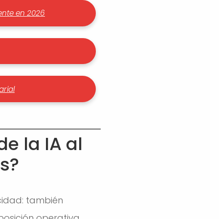
iente en 2026
arial
e la IA al
s?
cidad: también
osición operativa.