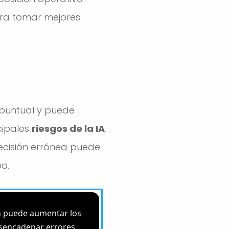
ara tomar mejores
 puntual y puede
cipales
riesgos de la IA
decisión errónea puede
po.
én puede aumentar los
esencadenar errores