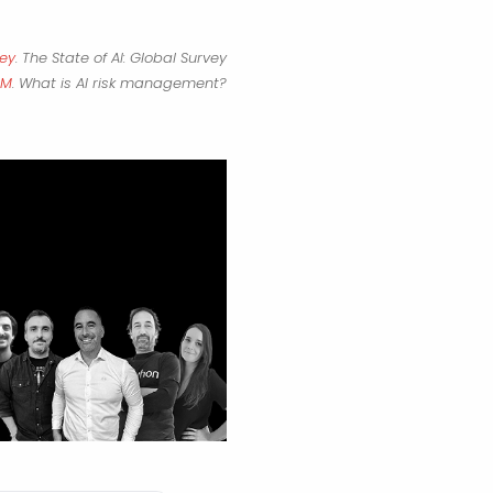
ey
. The State of AI: Global Survey
BM
. What is AI risk management?