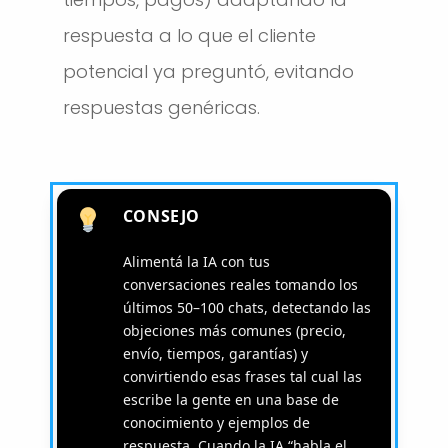
respuesta a lo que el cliente
potencial ya preguntó, evitando
respuestas genéricas.
CONSEJO
Alimentá la IA con tus
conversaciones reales tomando los
últimos 50–100 chats, detectando las
objeciones más comunes (precio,
envío, tiempos, garantías) y
convirtiendo esas frases tal cual las
escribe la gente en una base de
conocimiento y ejemplos de
respuesta. Cuando la IA “habla el