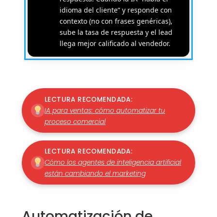
idioma del cliente” y responde con
contexto (no con frases genéricas),
sube la tasa de respuesta y el lead
llega mejor calificado al vendedor.
LECTURA RECOMENDADA:
IA para ventas: cómo automatizar tu
proceso comercial
LECTURA RECOMENDADA:
Cómo los agentes de inteligencia artificial
están cambiando el marketing
Automatización de