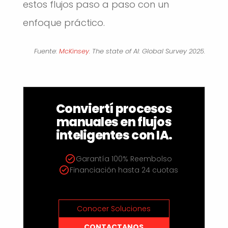
estos flujos paso a paso con un
enfoque práctico.
Fuente:
McKinsey
.
The state of AI: Global Survey 2025
.
Conviertí procesos
manuales en flujos
inteligentes con IA.
Garantía 100% Reembolso
Financiación hasta 24 cuotas
Conocer Soluciones
CONTACTANOS