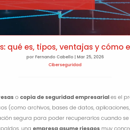
 qué es, tipos, ventajas y cómo el
por
Fernando Cabello
|
Mar 25, 2026
Ciberseguridad
resas
o
copia de seguridad empresarial
es el p
os (como archivos, bases de datos, aplicaciones,
ación segura para poder recuperarlos cuando s
espaldos, una
empresa asume riesgos
muy concre