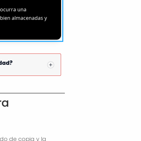
 ocurra una
, bien almacenadas y
idad?
ra
do de copia y la