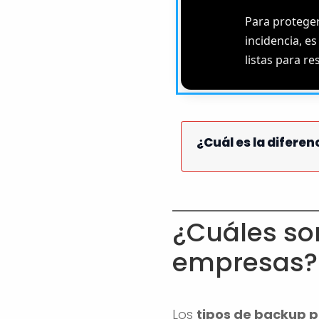
Para proteger
incidencia, e
listas para r
¿Cuál es la difere
¿Cuáles so
empresas?
Los
tipos de backup 