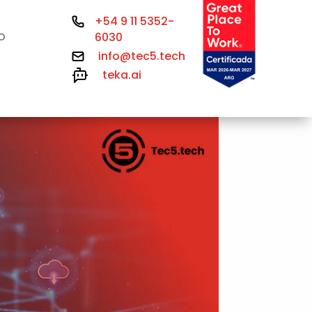
+54 9 11 5352-
6030
O
info@tec5.tech
teka.ai