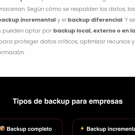
macenan. Según cómo se respalden los datos, los
backup incremental
y el
backup diferencial
. Y 
s pueden optar por
backup local, externo o en l
ra proteger datos críticos, optimizar recursos y f
ormación.