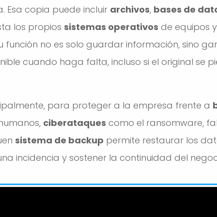
. Esa copia puede incluir
archivos
,
bases de dat
ta los propios
sistemas operativos
de equipos y 
u función no es solo guardar información, sino ga
ible cuando haga falta, incluso si el original se p
ipalmente, para proteger a la empresa frente a
s humanos,
ciberataques
como el ransomware, fal
buen
sistema de backup
permite restaurar los da
una incidencia y sostener la continuidad del negoc
O