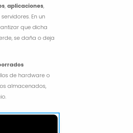
os
,
aplicaciones
,
servidores. En un
rantizar que dicha
ierde, se daña o deja
borrados
los de hardware o
tos almacenados,
io.