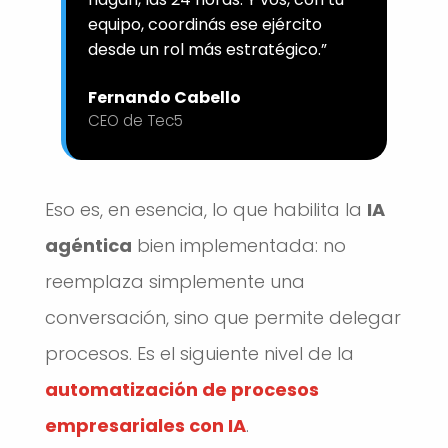
equipo, coordinás ese ejército
desde un rol más estratégico.”
Fernando Cabello
CEO de Tec5
Eso es, en esencia, lo que habilita la
IA
agéntica
bien implementada: no
reemplaza simplemente una
conversación, sino que permite delegar
procesos. Es el siguiente nivel de la
automatización de procesos
empresariales con IA
.